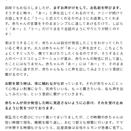
前段でもお伝えしましたが、
まずお声がけをして、お名前を呼びます
。
そうすると時々、「あー」と声を出してくれるのです。ナニーが続けて
お話しをすると「うー」と応えてくれるかのようにお返事してくれま
す。赤ちゃんの言葉をそのままシンプルに返してあげるだけで、しばら
く「あー」と「うー」だけでまるで会話のようにやりとりが続くので
す！
実はそうすることで、赤ちゃんは自分が発信したことをわかってくれて
いると考えます。大人は赤ちゃんが「あー」と声を出すと、こちょこち
ょとくすぐったり、撫でてあげたりしたくなるのですが、そうすると大
人のペースでコミュニケーションが進み、赤ちゃんの発信に対して返し
たことにはなりません。赤ちゃんの「あー」には「あー」で、そのまま
シンプルに返す方が、赤ちゃんももっと声を出してみようという意欲に
繋がるのです。
お歌を歌う時は、体に触れながら
歌っています。それが赤ちゃんにとっ
て心地よい刺激になり、気持ちいいな、もっと聞きたいな、私も声を出
してみたいな、という意欲に繋がっていきます。
赤ちゃんが何か発信した時に見逃さないように心掛け、それを受け止め
るように気をつけております
。
新生児との遊びについて書いてまいりましたが、この時期の赤ちゃんは
短い時間で授乳、睡眠を繰り返し、おむつ替えも頻繁に行います。ママ
が休憩する時間も少ないうえ、出産直後は女性ホルモンが急激に低下し