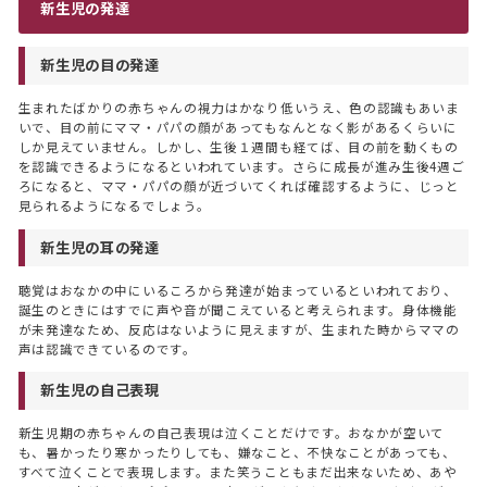
新生児の発達
新生児の目の発達
生まれたばかりの赤ちゃんの視力はかなり低いうえ、色の認識もあいま
いで、目の前にママ・パパの顔があってもなんとなく影があるくらいに
しか見えていません。しかし、生後１週間も経てば、目の前を動くもの
を認識できるようになるといわれています。さらに成長が進み生後4週ご
ろになると、ママ・パパの顔が近づいてくれば確認するように、じっと
見られるようになるでしょう。
新生児の耳の発達
聴覚はおなかの中にいるころから発達が始まっているといわれており、
誕生のときにはすでに声や音が聞こえていると考えられます。身体機能
が未発達なため、反応はないように見えますが、生まれた時からママの
声は認識できているのです。
新生児の自己表現
新生児期の赤ちゃんの自己表現は泣くことだけです。おなかが空いて
も、暑かったり寒かったりしても、嫌なこと、不快なことがあっても、
すべて泣くことで表現します。また笑うこともまだ出来ないため、あや