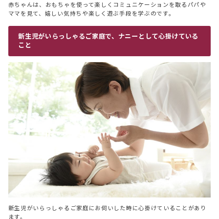
赤ちゃんは、おもちゃを使って楽しくコミュニケーションを取るパパや
ママを見て、嬉しい気持ちや楽しく遊ぶ手段を学ぶのです。
トップ
新生児がいらっしゃるご家庭で、ナニーとして心掛けている
こと
TOP
ナニーサービス
SERVICE
お役立ちコラム
COLUMN
インタビュー
INTERVIEW
会社情報
COMPANY
新生児がいらっしゃるご家庭にお伺いした時に心掛けていることがあり
ます。