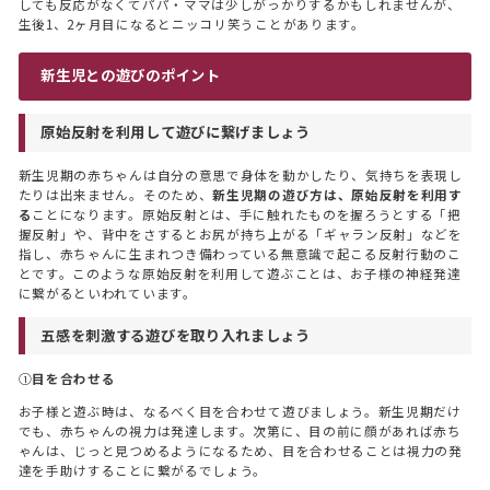
しても反応がなくてパパ・ママは少しがっかりするかもしれませんが、
生後1、2ヶ月目になるとニッコリ笑うことがあります。
新生児との遊びのポイント
原始反射を利用して遊びに繋げましょう
新生児期の赤ちゃんは自分の意思で身体を動かしたり、気持ちを表現し
たりは出来ません。そのため、
新生児期の遊び方は、原始反射を利用す
る
ことになります。原始反射とは、手に触れたものを握ろうとする「把
握反射」や、背中をさするとお尻が持ち上がる「ギャラン反射」などを
指し、赤ちゃんに生まれつき備わっている無意識で起こる反射行動のこ
とです。このような原始反射を利用して遊ぶことは、お子様の神経発達
に繋がるといわれています。
五感を刺激する遊びを取り入れましょう
①
目を合わせる
お子様と遊ぶ時は、なるべく目を合わせて遊びましょう。新生児期だけ
でも、赤ちゃんの視力は発達します。次第に、目の前に顔があれば赤ち
ゃんは、じっと見つめるようになるため、目を合わせることは視力の発
達を手助けすることに繋がるでしょう。