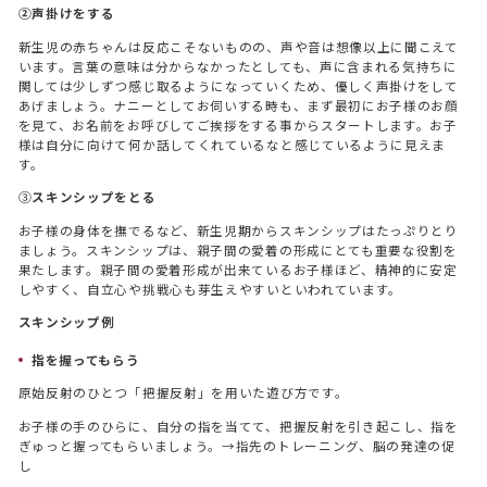
②声掛けをする
新生児の赤ちゃんは反応こそないものの、声や音は想像以上に聞こえて
います。言葉の意味は分からなかったとしても、声に含まれる気持ちに
関しては少しずつ感じ取るようになっていくため、優しく声掛けをして
あげましょう。ナニーとしてお伺いする時も、まず最初にお子様のお顔
を見て、お名前をお呼びしてご挨拶をする事からスタートします。お子
様は自分に向けて何か話してくれているなと感じているように見えま
す。
③
スキンシップをとる
お子様の身体を撫でるなど、新生児期からスキンシップはたっぷりとり
ましょう。スキンシップは、親子間の愛着の形成にとても重要な役割を
果たします。親子間の愛着形成が出来ているお子様ほど、精神的に安定
しやすく、自立心や挑戦心も芽生えやすいといわれています。
スキンシップ例
指を握ってもらう
原始反射のひとつ「把握反射」を用いた遊び方です。
お子様の手のひらに、自分の指を当てて、把握反射を引き起こし、指を
ぎゅっと握ってもらいましょう。→指先のトレーニング、脳の発達の促
し