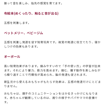
振って音を楽しみ、指先の感覚を育てます。
布絵本(めくったり、触ると音が出る)
五感を刺激します。
ベットメリー、ベビージム
五感を刺激し発達を促す知育玩具です。視覚の発達に役立てたり、寝か
しつけの効果もあります。
オーボール
高い知育効果があります。掴みやすいので「手の使い方」の学習が出来
ます。それにより握力、筋力を高めます。掴む、離す動作を楽しみなが
ら繰り返すことで巧緻性が高められ、脳の発達も促されます。
新生児から使えるおもちゃがもたらす効果は、五感の発達だけにとどま
りません。
おもちゃは、親子のコミュニケーションをはかるきっかけにもなりま
す。赤ちゃんが観察しているのは、周りの様子やパパやママの表情で
す。