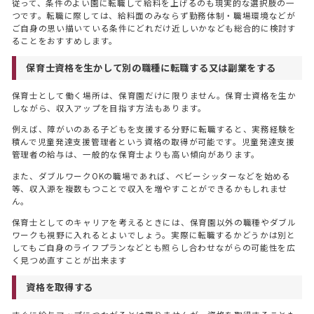
従って、条件のよい園に転職して給料を上げるのも現実的な選択肢の一
つです。転職に際しては、給料面のみならず勤務体制・職場環境などが
ご自身の思い描いている条件にどれだけ近しいかなども総合的に検討す
ることをおすすめします。
保育士資格を生かして別の職種に転職する又は副業をする
保育士として働く場所は、保育園だけに限りません。保育士資格を生か
しながら、収入アップを目指す方法もあります。
例えば、障がいのある子どもを支援する分野に転職すると、実務経験を
積んで児童発達支援管理者という資格の取得が可能です。児童発達支援
管理者の給与は、一般的な保育士よりも高い傾向があります。
また、ダブルワークOKの職場であれば、ベビーシッターなどを始める
等、収入源を複数もつことで収入を増やすことができるかもしれませ
ん。
保育士としてのキャリアを考えるときには、保育園以外の職種やダブル
ワークも視野に入れるとよいでしょう。実際に転職するかどうかは別と
してもご自身のライフプランなどとも照らし合わせながらの可能性を広
く見つめ直すことが出来ます
資格を取得する