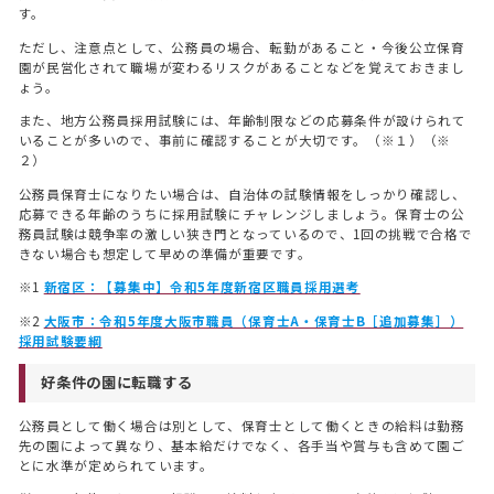
す。
ただし、注意点として、公務員の場合、転勤があること・今後公立保育
園が民営化されて職場が変わるリスクがあることなどを覚えておきまし
ょう。
また、地方公務員採用試験には、年齢制限などの応募条件が設けられて
いることが多いので、事前に確認することが大切です。（※１）（※
２）
公務員保育士になりたい場合は、自治体の試験情報をしっかり確認し、
応募できる年齢のうちに採用試験にチャレンジしましょう。保育士の公
務員試験は競争率の激しい狭き門となっているので、1回の挑戦で合格で
きない場合も想定して早めの準備が重要です。
※1
新宿区：【募集中】令和5年度新宿区職員採用選考
※2
大阪市：令和5年度大阪市職員（保育士A・保育士B［追加募集］）
採用試験要綱
好条件の園に転職する
公務員として働く場合は別として、保育士として働くときの給料は勤務
先の園によって異なり、基本給だけでなく、各手当や賞与も含めて園ご
とに水準が定められています。