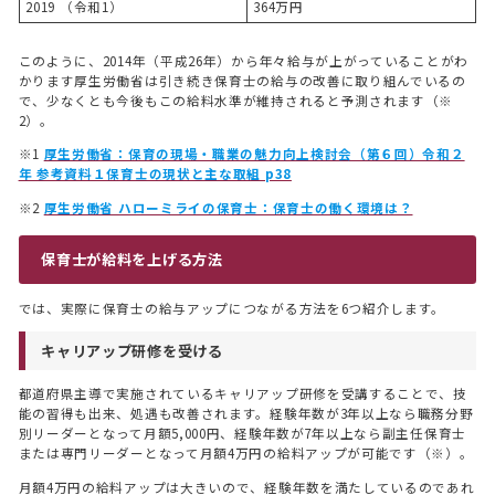
2019 （令和1）
364万円
このように、2014年（平成26年）から年々給与が上がっていることがわ
かります厚生労働省は引き続き保育士の給与の改善に取り組んでいるの
で、少なくとも今後もこの給料水準が維持されると予測されます（※
2）。
※1
厚生労働省：保育の現場・職業の魅力向上検討会（第６回）令和２
年 参考資料１保育士の現状と主な取組 p38
※2
厚生労働省 ハローミライの保育士：保育士の働く環境は？
保育士が給料を上げる方法
では、実際に保育士の給与アップにつながる方法を6つ紹介します。
キャリアップ研修を受ける
トップ
都道府県主導で実施されているキャリアップ研修を受講することで、技
TOP
能の習得も出来、処遇も改善されます。経験年数が3年以上なら職務分野
別リーダーとなって月額5,000円、経験年数が7年以上なら副主任保育士
ナニーサービス
または専門リーダーとなって月額4万円の給料アップが可能です（※）。
SERVICE
月額4万円の給料アップは大きいので、経験年数を満たしているのであれ