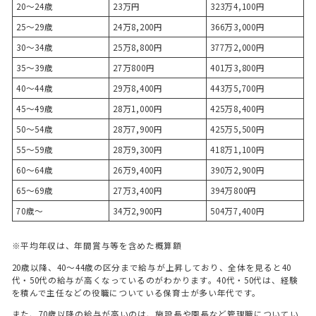
20～24歳
23万円
323万4,100円
25～29歳
24万8,200円
366万3,000円
30～34歳
25万8,800円
377万2,000円
35～39歳
27万800円
401万3,800円
40～44歳
29万8,400円
443万5,700円
45～49歳
28万1,000円
425万8,400円
50～54歳
28万7,900円
425万5,500円
55～59歳
28万9,300円
418万1,100円
60～64歳
26万9,400円
390万2,900円
65～69歳
27万3,400円
394万800円
70歳～
34万2,900円
504万7,400円
※平均年収は、年間賞与等を含めた概算額
20歳以降、40～44歳の区分まで給与が上昇しており、全体を見ると40
代・50代の給与が高くなっているのがわかります。40代・50代は、経験
を積んで主任などの役職についている保育士が多い年代です。
また、70歳以降の給与が高いのは、施設長や園長など管理職についてい