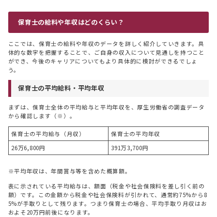
保育士の給料や年収はどのくらい？
ここでは、保育士の給料や年収のデータを詳しく紹介していきます。具
体的な数字を把握することで、ご自身の収入について見通しを持つこと
ができ、今後のキャリアについてもより具体的に検討ができるでしょ
う。
保育士の平均給料・平均年収
まずは、保育士全体の平均給与と平均年収を、厚生労働省の調査データ
から確認します（※）。
保育士の平均給与（月収）
保育士の平均年収
26万6,800円
391万3,700円
※平均年収は、年間賞与等を含めた概算額。
表に示されている平均給与は、額面（税金や社会保険料を差し引く前の
額）です。この金額から税金や社会保険料が引かれて、通常約75%から8
5%が手取りとして残ります。つまり保育士の場合、平均手取り月収はお
およそ20万円前後になります。