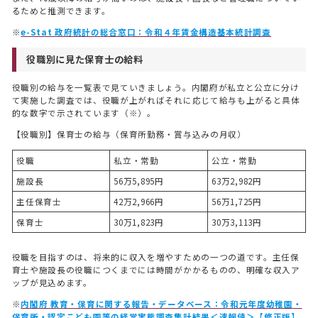
るためと推測できます。
※
e-Stat 政府統計の総合窓口：令和４年賃金構造基本統計調査
役職別に見た保育士の給料
役職別の給与を一覧表で見ていきましょう。内閣府が私立と公立に分け
て実施した調査では、役職が上がればそれに応じて給与も上がると具体
的な数字で示されています（※）。
【役職別】保育士の給与（保育所勤務・賞与込みの月収）
役職
私立・常勤
公立・常勤
施設長
56万5,895円
63万2,982円
主任保育士
42万2,966円
56万1,725円
保育士
30万1,823円
30万3,113円
役職を目指すのは、将来的に収入を増やすための一つの道です。主任保
育士や施設長の役職につくまでには時間がかかるものの、明確な収入ア
ップが見込めます。
※
内閣府 教育・保育に関する報告・データベース：令和元年度幼稚園・
保育所・認定こども園等の経営実態調査集計結果＜速報値＞【修正版】