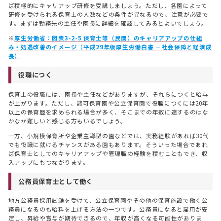
お役立ちコラム
ば積極的にキャリアップ研修を受講しましょう。ただし、各園によって
COLUMN
研修を受けられる保育士の人数などの条件が異なるので、注意が必要で
す。まずは勤務先の主任や園長に詳細を確認してみるとよいでしょう。
インタビュー
INTERVIEW
※
厚生労働省：図表3-2-5 保育士等（民間）のキャリアアップの仕組
み・処遇改善のイメージ（平成29年版厚生労働白書 －社会保障と経済成
会社情報
長）
COMPANY
役職につく
保育士の役職には、園長や主任などがありますが、それらにつくと給与
が上がります。ただし、認可保育園や公立保育園で役職につくには20年
以上の保育歴を求められる場合が多く、そこまでの年数に達するのはな
かなか難しいと感じる方もいるでしょう。
一方、小規模保育所や企業主導型の園などでは、実務経験があれば30代
でも役職に就けるチャンスがある園もあります。そういった場合であれ
ば保育士としてのキャリアアップや管理職の経験を積むこともでき、収
入アップにもつながります。
公務員保育士として働く
地方公務員採用試験を受けて、公立保育園やその他の保育施設で働く公
務員になるのも給料を上げる方法の一つです。公務員になると雇用が安
定し、昇給や賞与が期待できるので、年収が高くなる可能性がありま