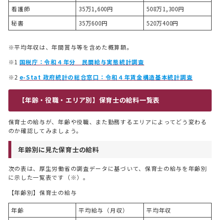
看護師
35万1,600円
508万1,300円
秘書
35万600円
520万400円
※平均年収は、年間賞与等を含めた概算額。
※1
国税庁：令和４年分 民間給与実態統計調査
※2
e-Stat 政府統計の総合窓口：令和４年賃金構造基本統計調査
【年齢・役職・エリア別】保育士の給料一覧表
保育士の給与が、年齢や役職、また勤務するエリアによってどう変わる
のか確認してみましょう。
年齢別に見た保育士の給料
次の表は、厚生労働省の調査データに基づいて、保育士の給与を年齢別
に示した一覧表です（※）。
【年齢別】保育士の給与
年齢
平均給与（月収）
平均年収