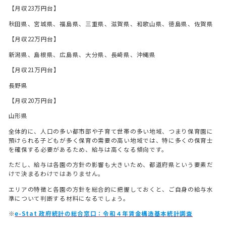
【月収23万円台】
秋田県、宮城県、福島県、三重県、滋賀県、和歌山県、徳島県、佐賀県
【月収22万円台】
新潟県、島根県、広島県、大分県、長崎県、沖縄県
【月収21万円台】
長野県
【月収20万円台】
山形県
全体的に、人口の多い都市部や子育て世帯の多い地域、つまり保育園に
預けられる子どもが多く保育の需要の高い地域では、特に多くの保育士
を確保する必要があるため、給与は高くなる傾向です。
ただし、給与は各園の方針の影響も大きいため、都道府県という要素だ
けで決まるわけではありません。
エリアの特徴と各園の方針を総合的に把握しておくと、ご自身の給与水
準について判断する材料になるでしょう。
※
e-Stat 政府統計の総合窓口：令和４年賃金構造基本統計調査