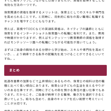
すぐに給与アップにつながるとは限りませんが、資格を取得することも
有効な方法の一つです。
保育関連の資格を取得するメリットは、保育士としてのスキルや専門性
を高められることです。と同時に、将来的に給与の高い職場に転職する
チャンスを増やすことにもなります。
例えば、英検やTOEICなどの英語系資格は、ネイティブの講師とともに
保育をするインターナショナル保育園への転職に有利です。また、費用
や時間がかかりますが、例えばモンテッソーリ教育教師の資格を取得す
ればモンテッソーリ園への転職につながる可能性が高いでしょう。
まずはご自身の興味のある分野から学び始め、スキルや専門性を高めて
いき、、より納得できる条件の就職先を見つけることができるといいで
すね。。
まとめ
処遇改善費の加算などで上昇傾向にあるものの、保育士の給料は他の職
種と比べて低い傾向にあります。保育士は子どもの生活を支えるやりが
いのある仕事ですが、同時に子どもの命を預かる責任の重い仕事でもあ
ります。だからこそ、ご自身が納得できる職場、働き方を選択できると
良いでしょう。給与も含めて、自身のキャリアを広い視野で考えていく
ことが大切です。
保育士が勤務できるのは、一般的な保育園だけではありません。例えば