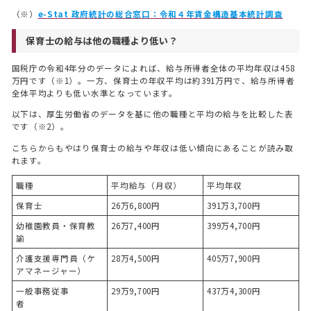
（※）
e-Stat 政府統計の総合窓口：令和４年賃金構造基本統計調査
保育士の給与は他の職種より低い？
国税庁の令和4年分のデータによれば、給与所得者全体の平均年収は458
万円です（※1）。一方、保育士の年収平均は約391万円で、給与所得者
全体平均よりも低い水準となっています。
以下は、厚生労働省のデータを基に他の職種と平均の給与を比較した表
です（※2）。
こちらからもやはり保育士の給与や年収は低い傾向にあることが読み取
れます。
職種
平均給与（月収）
平均年収
保育士
26万6,800円
391万3,700円
幼稚園教員・保育教
26万7,400円
399万4,700円
諭
介護支援専門員（ケ
28万4,500円
405万7,900円
アマネージャー）
一般事務従事
29万9,700円
437万4,300円
者