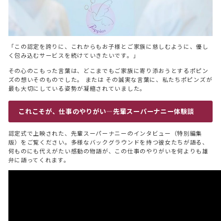
「この認定を誇りに、これからもお子様とご家族に慈しむように、優し
く包み込むサービスを続けていきたいです。」
その心のこもった言葉は、どこまでもご家族に寄り添おうとするポピン
ズの想いそのものでした。 または その誠実な言葉に、私たちポピンズが
最も大切にしている姿勢が凝縮されていました。
これこそが、仕事のやりがい―先輩スーパーナニー体験談
認定式で上映された、先輩スーパーナニーのインタビュー（特別編集
版）をご覧ください。多様なバックグラウンドを持つ彼女たちが語る、
何ものにも代えがたい感動の物語が、この仕事のやりがいを何よりも雄
弁に語ってくれます。