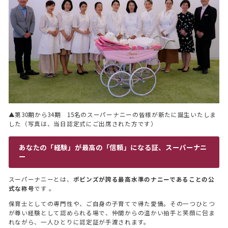
▲第30期から34期 15名のスーパーナニーの皆様が新たに誕生いたしま
した（写真は、当日認定式にご出席された方です）
あなたの「経験」が最高の「信頼」になる証、スーパーナニ
ー
スーパーナニーとは、
ポピンズが誇る最高水準のナニーであることの公
式な称号
です 。
保育士としての専門性や、ご自身の子育てで得た愛情。その一つひとつ
が尊い経験として認められる場で、仲間からの温かい拍手と笑顔に包ま
れながら、一人ひとりに認定証が手渡されます。