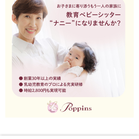
トッ
TOP
ナニーサ
SERVIC
お役立ち
COLUM
インタビ
INTERVI
会社情
COMPA