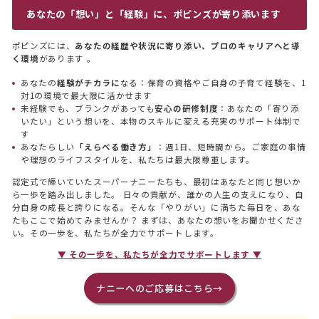
あなたの「想い」と「経験」に、ポピンズが寄り添います
ポピンズには、
あなたの経歴や状況に寄り添い、プロのキャリアへと導
く環境
があります 。
あなたの
経験がチカラに
なる：保育の資格やご自身の子育て経験を、1
対1の環境で最大限に活かせます
未経験でも、ブランクがあっても
安心の研修制度
：あなたの「寄り添
いたい」という想いを、本物のスキルに変える充実のサポート体制で
す
あなたらしい
「えらべる働き方」
：週1日、短時間から。ご家庭の事情
や理想のライフスタイルを、私たちは最大限尊重します。
認定式で輝いていたスーパーナニーたちも、最初はあなたと同じ想いか
ら一歩を踏み出しました。 日々の貢献が、誰かの人生の支えになり、自
分自身の成長と誇りになる。そんな「やりがい」に満ちた毎日を、あな
たもここで始めてみませんか？ まずは、あなたの想いをお聞かせくださ
い。その一歩を、私たちが全力でサポートします。
▼ その一歩を、私たちが全力でサポートします ▼
ナニーへのご応募はこちら→