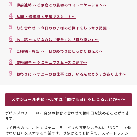
3
事前連絡 〜ご家庭との最初のコミュニケーション〜
4
訪問 〜清潔感と笑顔でスタート〜
5
打ち合わせ 〜今日のお子様のご様子をしっかり把握〜
6
お世話 〜大切なのは「安全」と「寄り添い」〜
7
ご帰宅・報告 〜一日の終わりにしっかりお伝え〜
8
業務報告 〜システムでスムーズに完了〜
9
おわりに 〜ナニーのお仕事には、いろんなカタチがあります〜
スケジュール登録 〜まずは「働ける日」を伝えることから〜
ポピンズのナニーは、
自分の都合に合わせて働く日を決めることができ
ます
。
まず行うのは、ポピンズナニーサービスの専用システムに「NG日」（働
けない日）を入力する作業です。登録はとても簡単で、スマートフォン