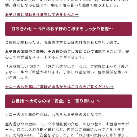
切
。身だしなみを整えて、明るく落ち着いた態度で臨みましょう。
お子さまと関わる仕事をしてみませんか→
打ち合わせ 〜今日のお子様のご様子をしっかり把握〜
ご挨拶が終わったら、保護者の方と当日の打ち合わせを行います。
お子様の体調やご機嫌、その日の過ごし方について確認
することで、安
心してお世話をスタートすることができます。
「お昼寝はいつ頃？」「好きな遊びは？」など、ご家庭によってさまざ
まなルールやご希望があります。丁寧にお話を伺い、信頼関係を築いて
いきましょう。
ナニーのお仕事にご興味があるかたはこちらをご覧ください→
お世話 〜大切なのは「安全」と「寄り添い」〜
ナニーのお仕事の中心は、もちろんお子様のお世話です。
室内遊びやお散歩、ミルクや離乳食の介助、おむつ替え、お昼寝のサポ
ート、時には入浴介助や送迎など、内容はご家庭によってさまざまで
す。大切なのは、「安全を守ること」と「お子様の気持ちに寄り添うこ